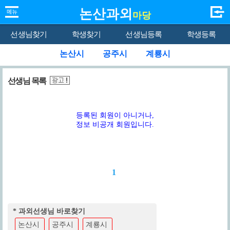
논산과외
마당
선생님찾기
학생찾기
선생님등록
학생등록
논산시
공주시
계룡시
선생님 목록
등록된 회원이 아니거나,
정보 비공개 회원입니다.
1
* 과외선생님 바로찾기
논산시
공주시
계룡시