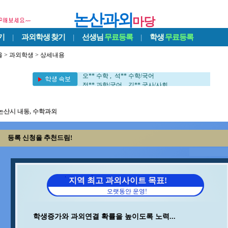
논산과외
마당
기
|
과외학생
찾기
|
선생님
무료등록
|
학생
무료등록
울
>
과외학생
> 상세내용
이** 수학/과학 , 김** 영어
최** 일본어/일본어회화 , 조** 수학
오** 수학 , 석** 수학/국어
정** 과학/국어 , 김** 국사/사회
정** 수학/국어 , 윤** 영어
박** 수학/영어 , 서** 수학/과학
홍* 수학 , 이** 수학/영어
논산시 내동, 수학과외
이** 중국어회화/중국어 , 김** 바이올린
강** 수학 , 임** 과학/수학
등록 신청을 추천드림!
박** 수학 , 백** 수학
이** 수학 , 양** 영어
김** 수학 , 이** 영어
김** 수학/영어 , 김** 영어/일본어
송* 영어/과학 , 김** 수학/과학
지역 최고 과외사이트 목표!
민** 과학/영어 , 김** 수학
오랫동안 운영!
김** 수학 , 변** 수학/과학
구** 수학 , 중** 과학
장** 중국어/중국어회화 , 지** 수학/영어
학생증가와 과외연결 확률을 높이도록 노력...
박** 영어/토익 , 최** 수학/과학