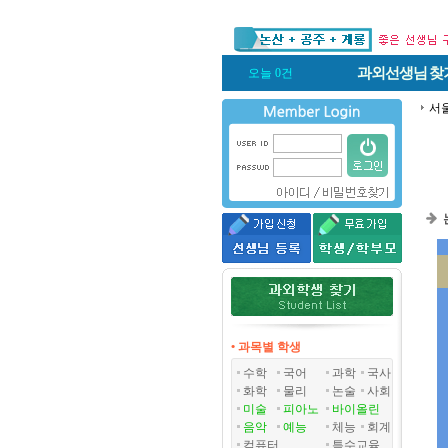
과외선생님
찾
오늘 0건
서
• 과목별 학생
수학
국어
과학
국사
화학
물리
논술
사회
미술
피아노
바이올린
음악
예능
체능
회계
컴퓨터
특수교육