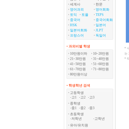
세계사
한문
영어과외
영어회화
토익
토플
TEPS
중국어
중국어회화
HSK
일본어
일본어회화
JLPT
프랑스어
독일어
• 과외비별 학생
*
10만원이하
10~20만원
는
21~30만원
31~40만원
*
41~50만원
51~60만원
61~70만원
71~80만원
80만원이상
• 학생학년 검색
고등학생
고1
고2
고3
-
-
-
중학생
중1
중2
중3
-
-
-
초등학생
저학년
고학년
-
-
유아/유치원