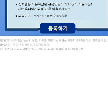
김** 수학 , 최** 수학
● 정회원을 이용하셨던 선생님들이 다시 많이 이용하심!
이** 수학/과학 , 김** 영어
다른 홈페이지와 비교 후 이용하세요^^
최** 일본어/일본어회화 , 조** 수학
오** 수학 , 석** 수학/국어
● 과외연결 / 소개 수수료는 없습니다!
정** 과학/국어 , 김** 국사/사회
정** 수학/국어 , 윤** 영어
박** 수학/영어 , 서** 수학/과학
홍* 수학 , 이** 수학/영어
이** 중국어회화/중국어 , 김** 바이올린
강** 수학 , 임** 과학/수학
 내용요약 : 지역-충남 논산시 내동, 과외를 희망하는 제자는 고등학교 1학년이고, 일주당 희망
박** 수학 , 백** 수학
 2회입니다. 수학 과외선생님과 상담원해요.
이** 수학 , 양** 영어
 태그: 논산시 내동 과외방문교사구합니다, 과외선생찾음, 과외선생찾는법
김** 수학 , 이** 영어
김** 수학/영어 , 김** 영어/일본어
송* 영어/과학 , 김** 수학/과학
민** 과학/영어 , 김** 수학
김** 수학 , 변** 수학/과학
구** 수학 , 중** 과학
장** 중국어/중국어회화 , 지** 수학/영어
박** 영어/토익 , 최** 수학/과학
김** 수학 , 최** 수학