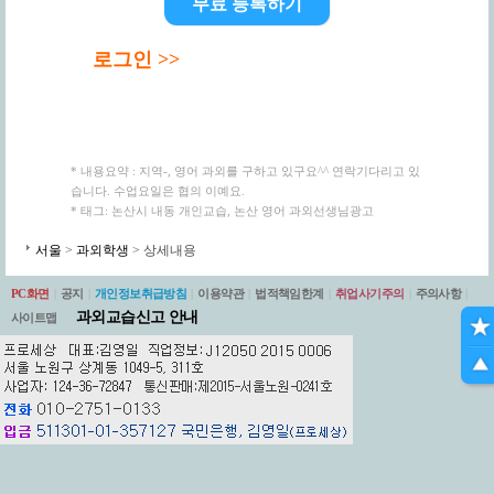
무료 등록하기
로그인 >>
* 내용요약 : 지역-, 영어 과외를 구하고 있구요^^ 연락기다리고 있
습니다. 수업요일은 협의 이예요.
* 태그: 논산시 내동 개인교습, 논산 영어 과외선생님광고
서울
>
과외학생
> 상세내용
PC화면
|
공지
|
개인정보취급방침
|
이용약관
|
법적책임한계
|
취업사기주의
|
주의사항
|
과외교습신고 안내
사이트맵