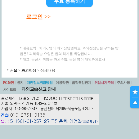
무료 등록하기
로그인 >>
* 내용요약 : 지역-, 영어 과외상담원해요. 과외선생님을 구하는 방
법은? 과외학습 요일은 협의 하기를 희망합니다.
* 태그: 논산시 취암동 과외수업, 논산 영어 개인과외교사
서울
>
과외학생
> 상세내용
PC화면
|
공지
|
개인정보취급방침
|
이용약관
|
법적책임한계
|
취업사기주의
|
주의사항
|
과외교습신고 안내
사이트맵