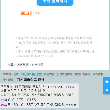
무료 등록하기
로그인 >>
* 내용요약 : 지역-, 과외를 받고 싶어하는 학생은 고등학교 2학년
이고, 한 주당 수업희망 횟수는 2회입니다. 수학 과외선생님 원해
요.
* 태그: 계룡시 두마면 과외선생찾는 방법, 과외개인교사구하는 사
이트, 과외선생님구하는 사이트
서울
>
과외학생
> 상세내용
PC화면
|
공지
|
개인정보취급방침
|
이용약관
|
법적책임한계
|
취업사기주의
|
주의사항
|
과외교습신고 안내
사이트맵