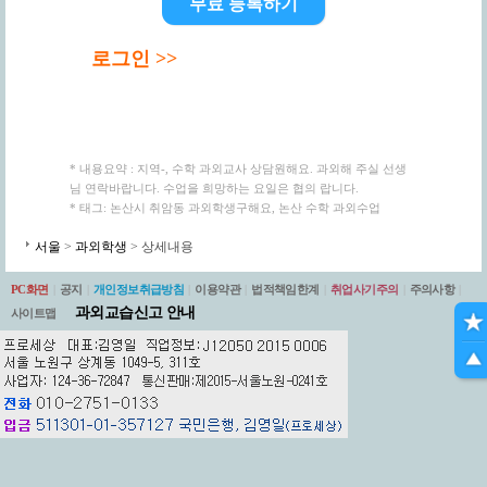
무료 등록하기
로그인 >>
* 내용요약 : 지역-, 수학 과외교사 상담원해요. 과외해 주실 선생
님 연락바랍니다. 수업을 희망하는 요일은 협의 랍니다.
* 태그: 논산시 취암동 과외학생구해요, 논산 수학 과외수업
서울
>
과외학생
> 상세내용
PC화면
|
공지
|
개인정보취급방침
|
이용약관
|
법적책임한계
|
취업사기주의
|
주의사항
|
과외교습신고 안내
사이트맵