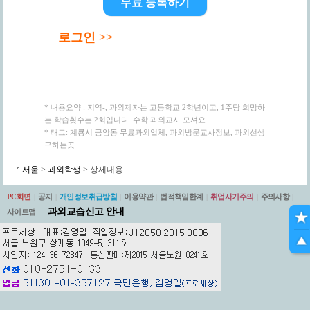
무료 등록하기
로그인 >>
* 내용요약 : 지역-, 과외제자는 고등학교 2학년이고, 1주당 희망하
는 학습횟수는 2회입니다. 수학 과외교사 모셔요.
* 태그: 계룡시 금암동 무료과외업체, 과외방문교사정보, 과외선생
구하는곳
서울
>
과외학생
> 상세내용
PC화면
|
공지
|
개인정보취급방침
|
이용약관
|
법적책임한계
|
취업사기주의
|
주의사항
|
과외교습신고 안내
사이트맵