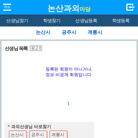
논산과외
마당
선생님찾기
학생찾기
선생님등록
학생등록
논산시
공주시
계룡시
선생님 목록
등록된 회원이 아니거나,
정보 비공개 회원입니다.
1
* 과외선생님 바로찾기
논산시
공주시
계룡시