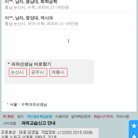
이**, 남자, 충남대, 화학공학
충남 논산시, 수학, 과외비 21~30만원
이**, 남자, 중앙대, 역사과
충남 논산시, 국어/수학, 과외비 21~30만원
1
* 과외선생님 바로찾기
논산시
공주시
계룡시
서울
>
수학과외선생님
PC화면
|
공지
|
개인정보취급방침
|
이용약관
|
법적책임한계
|
취업사기주의
|
주의사항
|
과외교습신고 안내
사이트맵