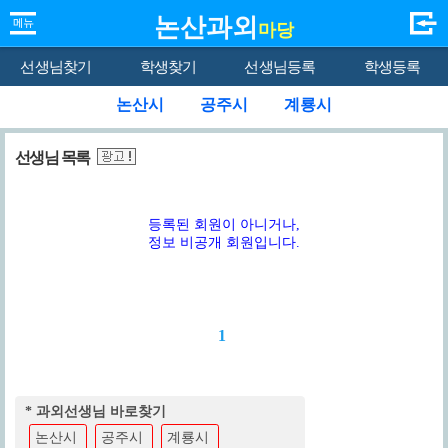
논산과외
마당
선생님찾기
학생찾기
선생님등록
학생등록
논산시
공주시
계룡시
선생님 목록
등록된 회원이 아니거나,
정보 비공개 회원입니다.
1
* 과외선생님 바로찾기
논산시
공주시
계룡시