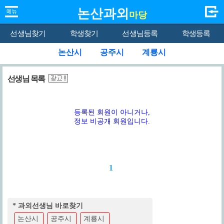
논산과외
마당
선생님찾기
학생찾기
선생님등록
학생등록
논산시
공주시
계룡시
선생님 목록
등록된 회원이 아니거나,
정보 비공개 회원입니다.
1
* 과외선생님 바로찾기
논산시
공주시
계룡시