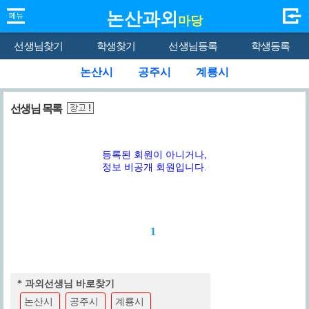
논산과외
마당
선생님찾기
학생찾기
선생님등록
학생등록
논산시
공주시
계룡시
선생님 목록
등록된 회원이 아니거나,
정보 비공개 회원입니다.
1
* 과외선생님 바로찾기
논산시
공주시
계룡시