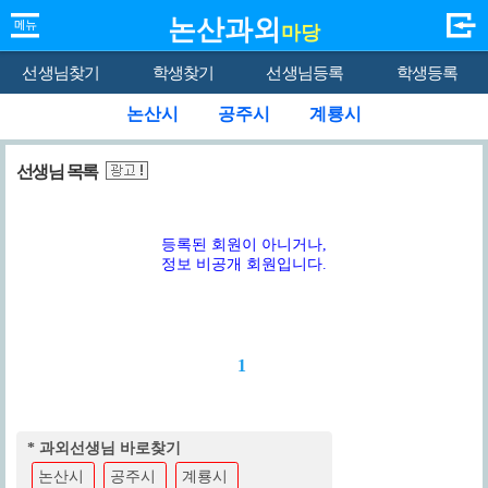
논산과외
마당
선생님찾기
학생찾기
선생님등록
학생등록
논산시
공주시
계룡시
선생님 목록
등록된 회원이 아니거나,
정보 비공개 회원입니다.
1
* 과외선생님 바로찾기
논산시
공주시
계룡시