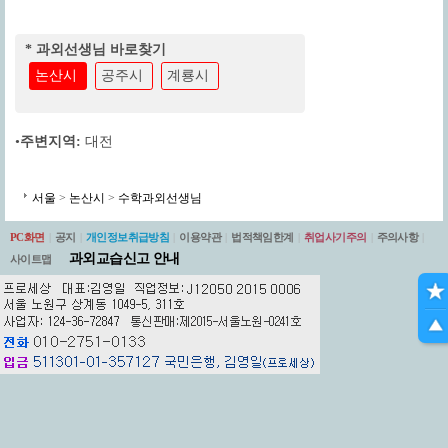
* 과외선생님 바로찾기
논산시
공주시
계룡시
•
주변지역:
대전
서울
>
논산시
>
수학과외선생님
PC화면
|
공지
|
개인정보취급방침
|
이용약관
|
법적책임한계
|
취업사기주의
|
주의사항
|
과외교습신고 안내
사이트맵