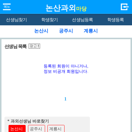
논산과외
마당
선생님찾기
학생찾기
선생님등록
학생등록
논산시
공주시
계룡시
선생님 목록
등록된 회원이 아니거나,
정보 비공개 회원입니다.
1
* 과외선생님 바로찾기
논산시
공주시
계룡시